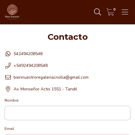
0
Contacto
542494208548
+5492494208548
biennuestroregaleriacriolla@gmail.com
Av. Monseñor Actis 1551 - Tandil
Nombre
Email